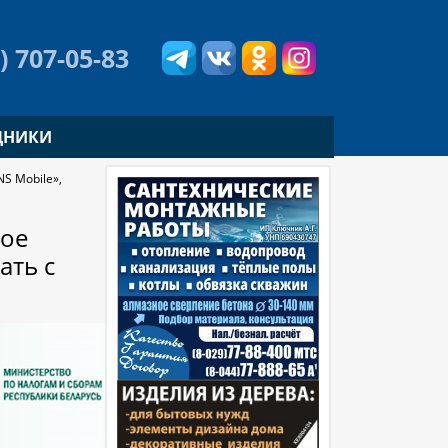
) 707-05-83
ДНИКИ
 Mobile»,
рое
ать с