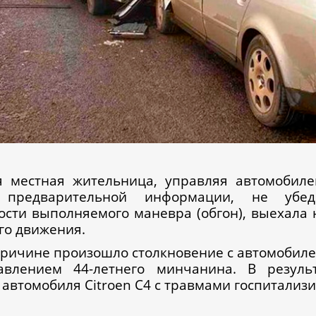
я местная жительница, управляя автомобиле
 предварительной информации, не убед
ости выполняемого маневра (обгон), выехала 
го движения.
причине произошло столкновение с автомобиле
авлением 44-летнего минчанина. В резуль
 автомобиля Сitroen C4 с травмами госпитализ