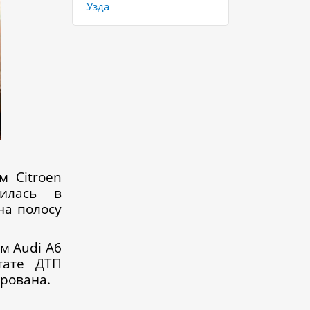
Узда
м Сitroen
илась в
на полосу
м Audi А6
тате ДТП
ирована.