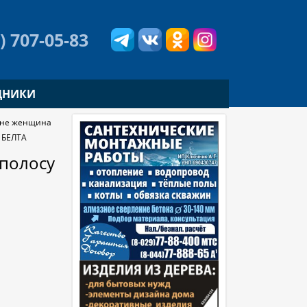
) 707-05-83
ДНИКИ
оне женщина
т БЕЛТА
полосу