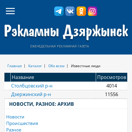
еженедельная рекламная газета
Главная
Каталог
Обо всем
Известные люди
Название
Просмотров
Столбцовский р-н
4014
Дзержинский р-н
11556
НОВОСТИ, РАЗНОЕ: АРХИВ
Новости
Происшествия
Разное