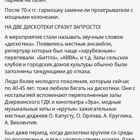
парнем на селе».
После 70-х гг. гармошку замени-ли проигрыватели с
мощными колонками.
НА ДВЕ ДИСКОТЕКИ СРАЗУ? ЗАПРОСТО!
А мероприятие стали называть звучным словом
«дискотека». Появились местные ансамбли,
репертуар которых был чаще «зарубежным»:
перепевали «Биттлз», «АВВА», и т.д. Залы сельских
клубов и городских домов культуры обычно были
заполнены танцующими до отказа.
Люди более молодого поколения, которым сейчас
по 40-45 лет, тоже любили бегать на дискотеки. Они с
ностальгией вспоминают переполненные залы
Дзержинского ГДК и кинотеатра «Эра», модные
музыкальные хиты и «крутых» зажигательных
местных диджеев О. Капусту, О. Орлова, А. Круглика,
А. Виолентия.
Был даже период, когда дискотеки крутили со среды
по воскресенье, и все с удовольствием ходили. Даже