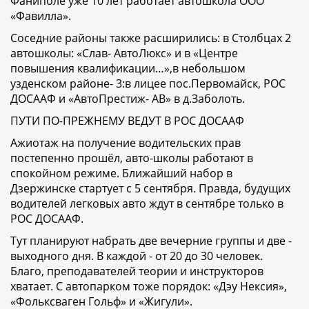
Фаниполе уже 10 лет работает автошкола ООО
«Фавилла».
Соседние районы также расширились: в Столбцах 2
автошколы: «Слав- АвтоЛюкс» и в «Центре
повышения квалификации…»,в небольшом
узденском районе- 3:в лицее пос.Первомайск, РОС
ДОСААФ и «АвтоПрестиж- АВ» в д.Заболоть.
ПУТИ ПО-ПРЕЖНЕМУ ВЕДУТ В РОС ДОСААФ
Ажиотаж на получение водительских прав
постепенно прошёл, авто-школы работают в
спокойном режиме. Ближайший набор в
Дзержинске стартует с 5 сентября. Правда, будущих
водителей легковых авто ждут в сентябре только в
РОС ДОСААФ.
Тут планируют набрать две вечерние группы и две -
выходного дня. В каждой - от 20 до 30 человек.
Благо, преподавателей теории и инструкторов
хватает. С автопарком тоже порядок: «Дэу Нексия»,
«Фольксваген Гольф» и «Жигули».