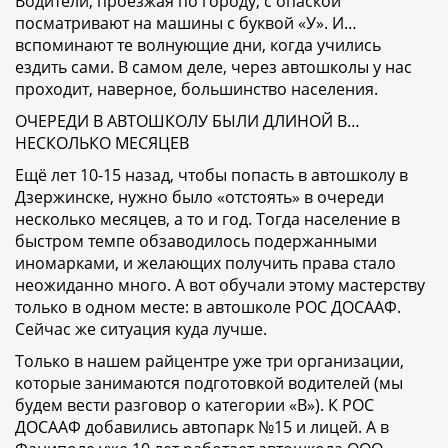
Водители, проезжая по городу, с опаской
посматривают на машины с буквой «У». И…
вспоминают те волнующие дни, когда учились
ездить сами. В самом деле, через автошколы у нас
проходит, наверное, большинство населения.
ОЧЕРЕДИ В АВТОШКОЛУ БЫЛИ ДЛИНОЙ В…
НЕСКОЛЬКО МЕСЯЦЕВ
Ещё лет 10-15 назад, чтобы попасть в автошколу в
Дзержинске, нужно было «отстоять» в очереди
несколько месяцев, а то и год. Тогда население в
быстром темпе обзаводилось подержанными
иномарками, и желающих получить права стало
неожиданно много. А вот обучали этому мастерству
только в одном месте: в автошколе РОС ДОСААФ.
Сейчас же ситуация куда лучше.
Только в нашем райцентре уже три организации,
которые занимаются подготовкой водителей (мы
будем вести разговор о категории «В»). К РОС
ДОСААФ добавились автопарк №15 и лицей. А в