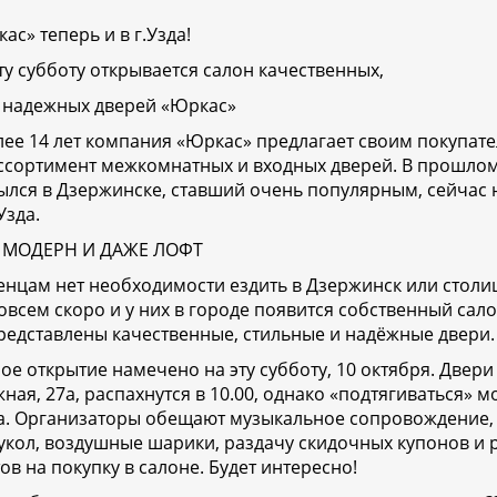
ас» теперь и в г.Узда!
эту субботу открывается салон качественных,
и надежных дверей «Юркас»
лее 14 лет компания «Юркас» предлагает своим покупат
ссортимент межкомнатных и входных дверей. В прошлом
ылся в Дзержинске, ставший очень популярным, сейчас 
Узда.
 МОДЕРН И ДАЖЕ ЛОФТ
енцам нет необходимости ездить в Дзержинск или столи
овсем скоро и у них в городе появится собственный сал
представлены качественные, стильные и надёжные двери.
е открытие намечено на эту субботу, 10 октября. Двери
ная, 27а, распахнутся в 10.00, однако «подтягиваться» м
а. Организаторы обещают музыкальное сопровождение,
укол, воздушные шарики, раздачу скидочных купонов и
ов на покупку в салоне. Будет интересно!