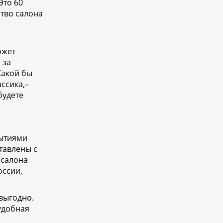
Это 60
тво салона
е
ожет
 за
Какой бы
ссика,–
будете
рытиями
тавлены с
 салона
оссии,
 выгодно.
удобная