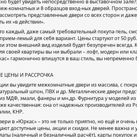
но будет увидеть непосредственно в выставочном зале?
еж-комнатных и 8 образцов вход-ных дверей. Пространс
ассмотреть представленные двери со всех сторон и даж
ь их «в действии».
то каждый, даже самый требовательный покупа-тель, см
прием-лемый для себя вариант. Цены стартуют от 50 руб.
ри этом внешний вид изделий будет безупречен всегда. 
ля своей квартиры вы ни выбрали – лофт, модерн или кла
ас» гармонично впишутся в ваш стиль, вы непременно 
Е ЦЕНЫ И РАССРОЧКА
ции вы увидите межкомнатные двери из массива, с пок
атуральный шпон, ПВХ и др. Металлические двери предс
из МДФ, эмали, фанеры и мн.др. Фурнитура у моделей из
же качественная: она от надежных производителей из Р
алии, КНР.
вери в «Юркас» – это не только приятно, но ещё и очень
ают доступные цены, акции и скидки. Не менее важна и 
латы (наличный и безналичный расчёт), карты покупок и