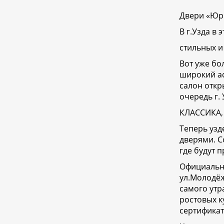
Двери «Юрк
В г.Узда в 
стильных 
Вот уже бо
широкий а
салон откр
очередь г. 
КЛАССИКА,
Теперь узд
дверями. С
где будут 
Официально
ул.Молодёж
самого утр
ростовых к
сертификат