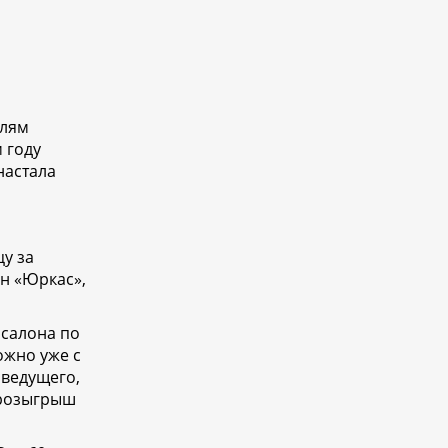
елям
 году
настала
цу за
он «Юркас»,
 салона по
ожно уже с
 ведущего,
 розыгрыш