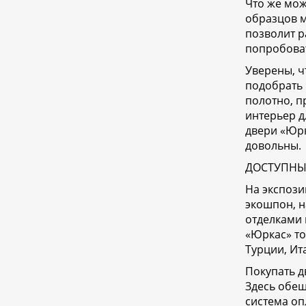
Что же мож
образцов м
позволит р
попробоват
Уверены, ч
подобрать 
полотно, п
интерьер д
двери «Юрк
довольны.
ДОСТУПНЫ
На экспози
экошпон, н
отделками 
«Юркас» то
Турции, Ит
Покупать д
Здесь обещ
система оп